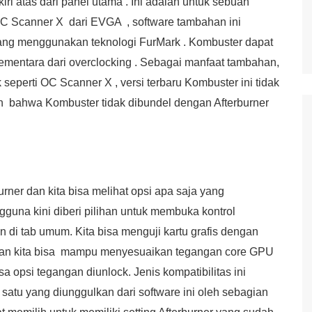
ri atas dari panel utama . Ini adalah untuk sebuah
OC Scanner X dari EVGA , software tambahan ini
yang menggunakan teknologi FurMark . Kombuster dapat
sementara dari overclocking . Sebagai manfaat tambahan,
seperti OC Scanner X , versi terbaru Kombuster ini tidak
an bahwa Kombuster tidak dibundel dengan Afterburner
ner dan kita bisa melihat opsi apa saja yang
guna kini diberi pilihan untuk membuka kontrol
i tab umum. Kita bisa menguji kartu grafis dengan
an kita bisa mampu menyesuaikan tegangan core GPU
a opsi tegangan diunlock. Jenis kompatibilitas ini
 satu yang diunggulkan dari software ini oleh sebagian