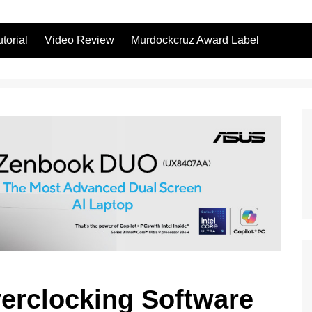
utorial
Video Review
Murdockcruz Award Label
erclocking Software