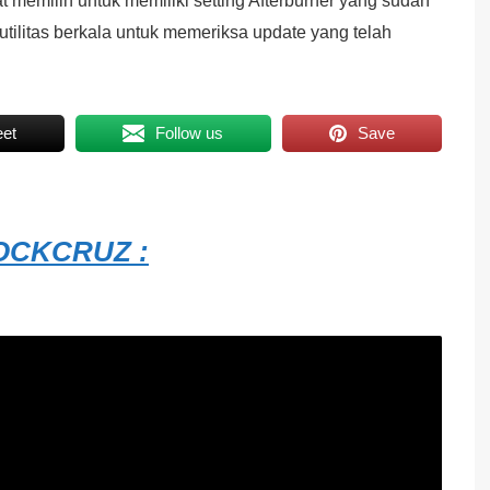
at memilih untuk memiliki setting Afterburner yang sudah
utilitas berkala untuk memeriksa update yang telah
et
Follow us
Save
CKCRUZ :