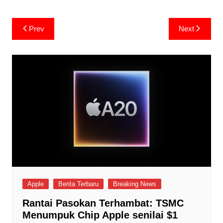
Post
Prev
Next
navigation
Apple
Berita Terbaru
Breaking News
Rantai Pasokan Terhambat: TSMC
Menumpuk Chip Apple senilai $1