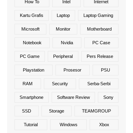
How To
Intel
Internet
Kartu Grafis
Laptop
Laptop Gaming
Microsoft
Monitor
Motherboard
Notebook
Nvidia
PC Case
PC Game
Peripheral
Pers Release
Playstation
Prosesor
PSU
RAM
Security
Serba-Serbi
Smartphone
Software Review
Sony
SSD
Storage
TEAMGROUP
Tutorial
Windows
Xbox