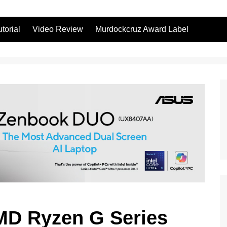
utorial
Video Review
Murdockcruz Award Label
AMD Ryzen G Series