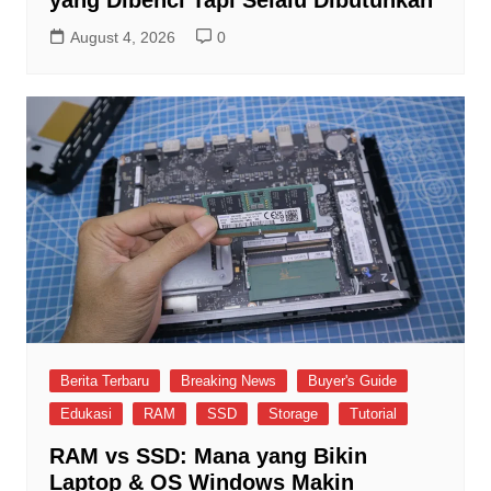
yang Dibenci Tapi Selalu Dibutuhkan
August 4, 2026
0
Berita Terbaru
Breaking News
Buyer's Guide
Edukasi
RAM
SSD
Storage
Tutorial
RAM vs SSD: Mana yang Bikin
Laptop & OS Windows Makin