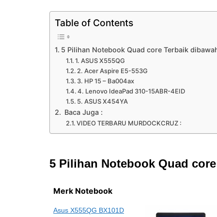
Table of Contents
5 Pilihan Notebook Quad core Terbaik dibawah
1. ASUS X555QG
2. Acer Aspire E5-553G
3. HP 15 – Ba004ax
4. Lenovo IdeaPad 310-15ABR-4EID
5. ASUS X454YA
Baca Juga :
VIDEO TERBARU MURDOCKCRUZ :
5 Pilihan Notebook Quad core
Merk Notebook
Asus X555QG BX101D