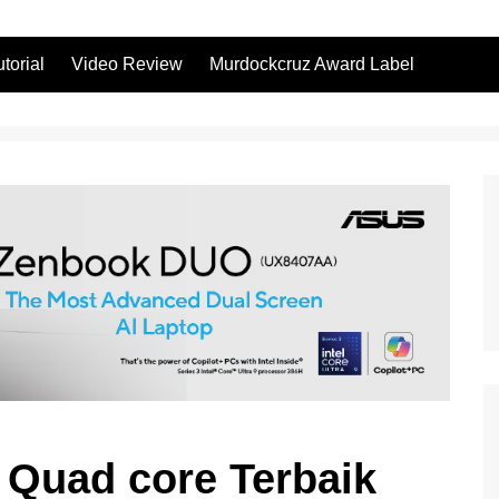
utorial
Video Review
Murdockcruz Award Label
 Quad core Terbaik