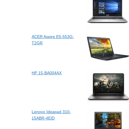
ACER Aspire E5-553G-
T2GR
HP 15-BA004AX
Lenovo Ideapad 310-
15ABR-4EID