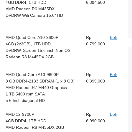
4GB DDR4, 1TB HDD
6.394.500
AMD Radeon R6 M435DX
DVDRW Wifi Camera 15.6" HD
AMD Quad Core A10-9600P
Rp
Beli
4GB (2x2GB), 1TB HDD
6.799.000
DVDRW, Screen 15.6 inch Non OS
Radeon R8 M445DX 2GB
AMD Quad-Core A10-9600P
Rp
Beli
8 GB DDR4-2133 SDRAM (1 x 8 GB)
6.399.000
AMD Radeon R7 M440 Graphics
1 TB 5400 rpm SATA
5.6 Inch diagonal HD
AMD 12-9700P
Rp
Beli
4GB DDR4, 1TB HDD
6.990.000
AMD Radeon R8 M435DX 2GB