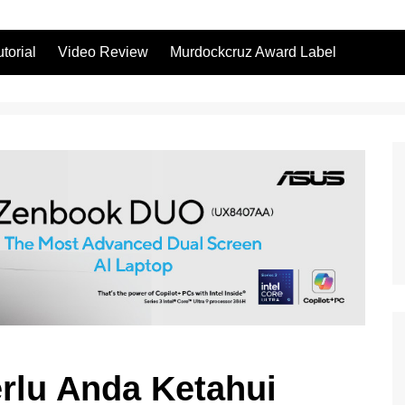
utorial
Video Review
Murdockcruz Award Label
rlu Anda Ketahui